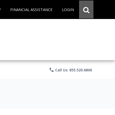
Y
FINANCIAL ASSISTANCE
LOGIN
phone
Call Us: 855.520.6806