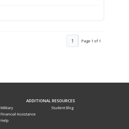
1
Page 1 of 1
ADDITIONAL RESOURCES
Military
Student Blog
Financial Assistance
Help