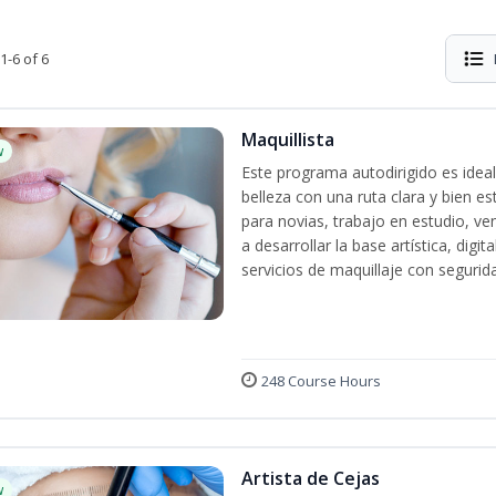
1-6 of 6
Maquillista
w
Este programa autodirigido es ideal
belleza con una ruta clara y bien e
para novias, trabajo en estudio, ven
a desarrollar la base artística, dig
servicios de maquillaje con segurida
248 Course Hours
Artista de Cejas
w