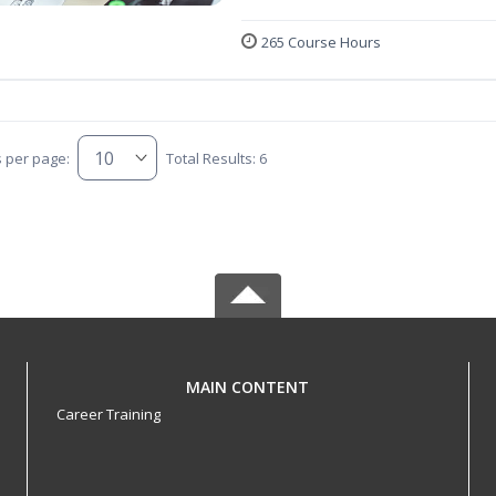
265 Course Hours
s per page:
Total Results: 6
MAIN CONTENT
Career Training