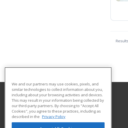
Result
We and our partners may use cookies, pixels, and
similar technologies to collect information about you,
including about your browsing activities and devices.
Helena College University of Montana
This may result in your information being collected by
Community Education
our third-party partners. By choosing to "Accept All
Cookies", you agree to these practices, including as
1115 North Roberts St
described in the
Privacy Policy
Helena, MT 59601 US