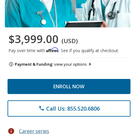
$3,999.00
(USD)
Affirm
Pay over time with
. See if you qualify at checkout.
Payment & Funding:
view your options
ENROLL NOW
Call Us: 855.520.6806
phone
info
Career series