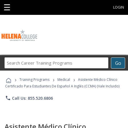
☰
LOGIN
Search
Go
Career
Training
›
›
›
Programs
Training Programs
Medical
Asistente Médico Clínico
Certificado Para Estudiantes De Español A Inglés (CCMA) (Vale Incluido)
phone
Call Us: 855.520.6806
Asistente Médico Clínico