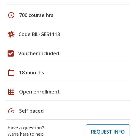
schedule
700 course hrs
Code BIL-GES1113
Voucher included
calendar_today
18 months
grid_on
Open enrollment
speed
Self paced
Have a question?
REQUEST INFO
We're here to help