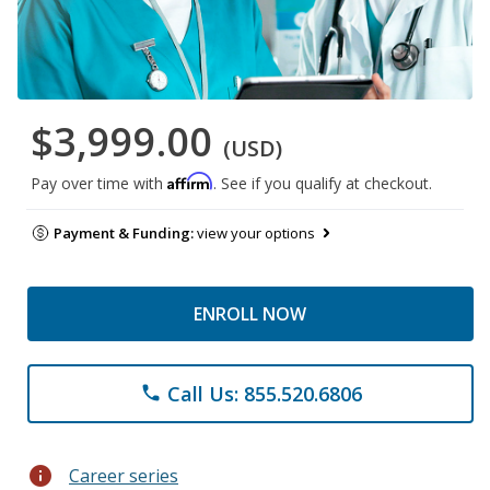
$3,999.00
(USD)
Affirm
Pay over time with
. See if you qualify at checkout.
Payment & Funding:
view your options
ENROLL NOW
Call Us: 855.520.6806
phone
info
Career series