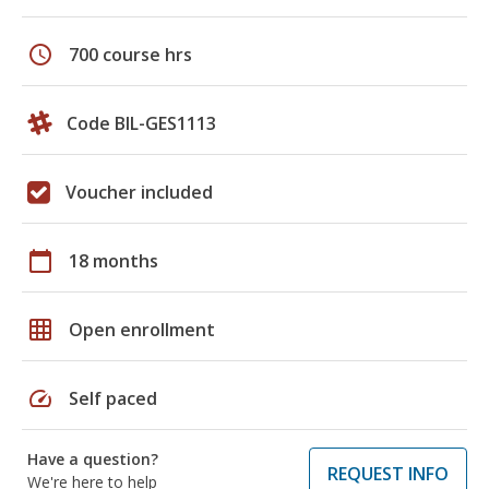
schedule
700 course hrs
Code BIL-GES1113
Voucher included
calendar_today
18 months
grid_on
Open enrollment
speed
Self paced
Have a question?
REQUEST INFO
We're here to help