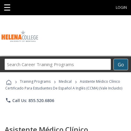
☰
LOGIN
Search
Go
Career
Training
›
›
›
Programs
Training Programs
Medical
Asistente Médico Clínico
Certificado Para Estudiantes De Español A Inglés (CCMA) (Vale Incluido)
phone
Call Us: 855.520.6806
Asistente Médico Clínico