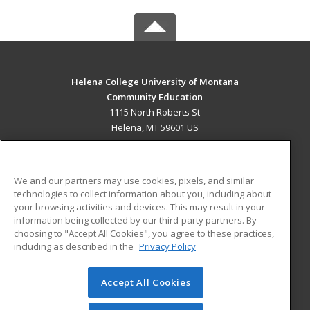
Helena College University of Montana
Community Education
1115 North Roberts St
Helena, MT 59601 US
MAIN CONTENT
Career Training
We and our partners may use cookies, pixels, and similar
technologies to collect information about you, including about
ADDITIONAL RESOURCES
your browsing activities and devices. This may result in your
information being collected by our third-party partners. By
Military
Student Blog
choosing to "Accept All Cookies", you agree to these practices,
Financial Assistance
including as described in the
Privacy Policy
Help
Accept All Cookies
© 2026 ed2go, a division of Cengage Learning. All rights
reserved. The material on this site cannot be reproduced or