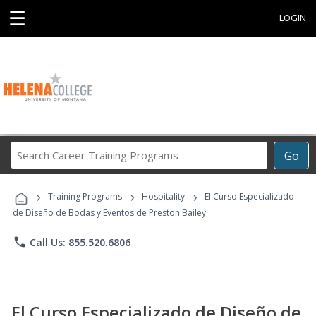
☰
LOGIN
Search
Go
Career
Training
›
›
›
Programs
Training Programs
Hospitality
El Curso Especializado
de Diseño de Bodas y Eventos de Preston Bailey
phone
Call Us: 855.520.6806
El Curso Especializado de Diseño de