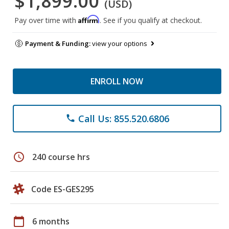
$1,899.00
(USD)
Affirm
Pay over time with
. See if you qualify at checkout.
Payment & Funding:
view your options
ENROLL NOW
Call Us: 855.520.6806
phone
schedule
240 course hrs
Code ES-GES295
calendar_today
6 months