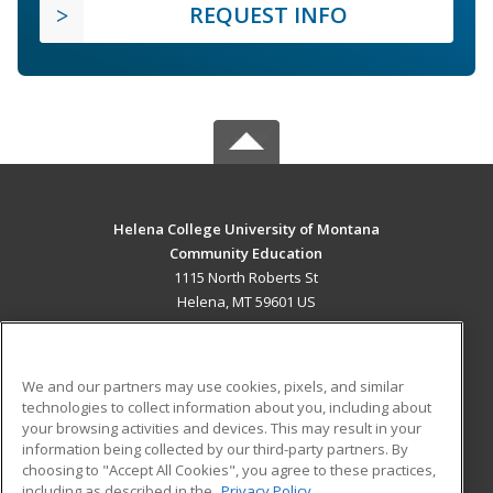
REQUEST INFO
Helena College University of Montana
Community Education
1115 North Roberts St
Helena, MT 59601 US
MAIN CONTENT
Career Training
We and our partners may use cookies, pixels, and similar
technologies to collect information about you, including about
ADDITIONAL RESOURCES
your browsing activities and devices. This may result in your
information being collected by our third-party partners. By
Military
Student Blog
choosing to "Accept All Cookies", you agree to these practices,
Financial Assistance
including as described in the
Privacy Policy