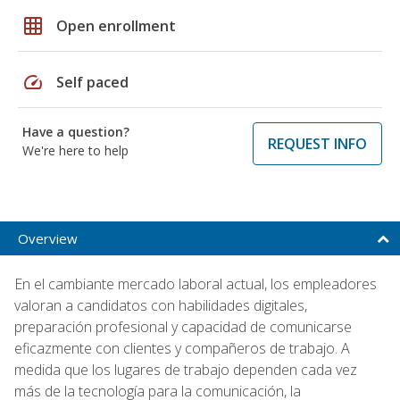
grid_on
Open enrollment
speed
Self paced
Have a question?
REQUEST INFO
We're here to help
Overview
En el cambiante mercado laboral actual, los empleadores
valoran a candidatos con habilidades digitales,
preparación profesional y capacidad de comunicarse
eficazmente con clientes y compañeros de trabajo. A
medida que los lugares de trabajo dependen cada vez
más de la tecnología para la comunicación, la