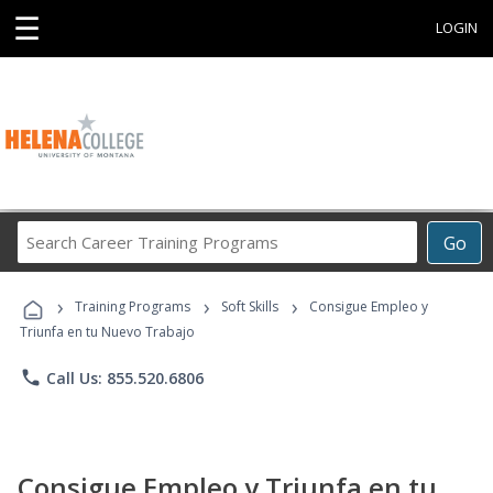
☰
LOGIN
Search
Go
Career
Training
›
›
›
Programs
Training Programs
Soft Skills
Consigue Empleo y
Triunfa en tu Nuevo Trabajo
phone
Call Us: 855.520.6806
Consigue Empleo y Triunfa en tu