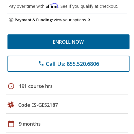
Affirm
Pay over time with
. See if you qualify at checkout.
Payment & Funding:
view your options
ENROLL NOW
Call Us: 855.520.6806
phone
schedule
191 course hrs
Code ES-GES2187
calendar_today
9 months