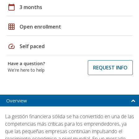
calendar_today
3 months
grid_on
Open enrollment
speed
Self paced
Have a question?
REQUEST INFO
We're here to help
Overview
La gestión financiera sólida se ha convertido en una de las
competencias más críticas para los emprendedores, ya
que las pequeñas empresas continúan impulsando el
crecimiento económico a nivel mundial. En un mercado