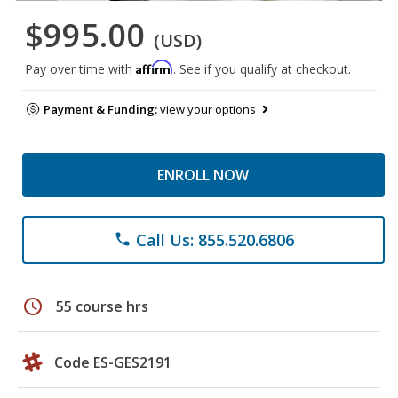
$995.00
(USD)
Affirm
Pay over time with
. See if you qualify at checkout.
Payment & Funding:
view your options
ENROLL NOW
Call Us: 855.520.6806
phone
schedule
55 course hrs
Code ES-GES2191