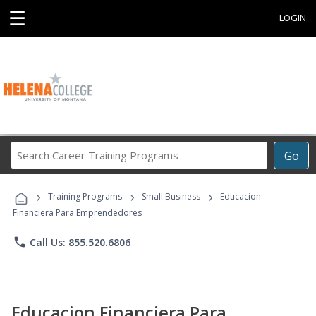
☰
LOGIN
Search
Go
Career
Training
›
›
›
Programs
Training Programs
Small Business
Educacion
Financiera Para Emprendedores
phone
Call Us: 855.520.6806
Educacion Financiera Para