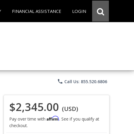
Y
FINANCIAL ASSISTANCE
LOGIN
phone
Call Us: 855.520.6806
$2,345.00
(USD)
Affirm
Pay over time with
. See if you qualify at
checkout.