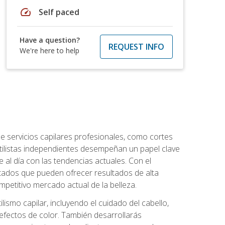
speed
Self paced
Have a question?
REQUEST INFO
We're here to help
e servicios capilares profesionales, como cortes
stilistas independientes desempeñan un papel clave
 al día con las tendencias actuales. Con el
citados que pueden ofrecer resultados de alta
mpetitivo mercado actual de la belleza.
lismo capilar, incluyendo el cuidado del cabello,
 efectos de color. También desarrollarás