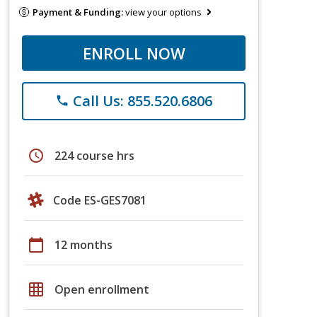
Payment & Funding:
view your options
ENROLL NOW
Call Us: 855.520.6806
phone
schedule
224 course hrs
Code ES-GES7081
calendar_today
12 months
grid_on
Open enrollment