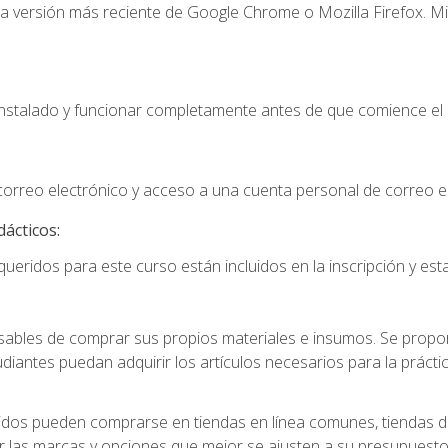
la versión más reciente de Google Chrome o Mozilla Firefox. Mi
instalado y funcionar completamente antes de que comience el 
 correo electrónico y acceso a una cuenta personal de correo e
dácticos:
ueridos para este curso están incluidos en la inscripción y esta
ables de comprar sus propios materiales e insumos. Se proporc
diantes puedan adquirir los artículos necesarios para la práctic
idos pueden comprarse en tiendas en línea comunes, tiendas de
r las marcas y opciones que mejor se ajusten a su presupuesto