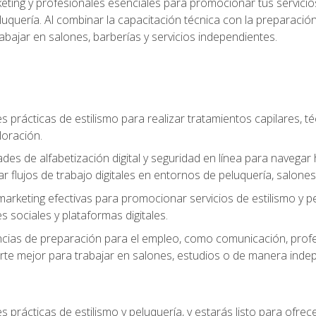
keting y profesionales esenciales para promocionar tus servicios
 peluquería. Al combinar la capacitación técnica con la preparac
bajar en salones, barberías y servicios independientes.
s prácticas de estilismo para realizar tratamientos capilares, té
loración.
ades de alfabetización digital y seguridad en línea para naveg
ar flujos de trabajo digitales en entornos de peluquería, salones 
arketing efectivas para promocionar servicios de estilismo y pe
s sociales y plataformas digitales.
ias de preparación para el empleo, como comunicación, profes
arte mejor para trabajar en salones, estudios o de manera inde
s prácticas de estilismo y peluquería, y estarás listo para ofre