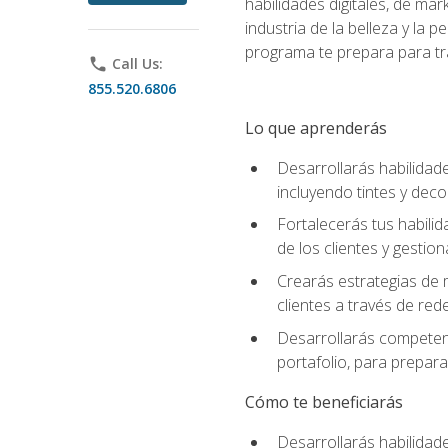
habilidades digitales, de mar
industria de la belleza y la
programa te prepara para tra
phone
Call Us:
855.520.6806
Lo que aprenderás
Desarrollarás habilidade
incluyendo tintes y deco
Fortalecerás tus habilid
de los clientes y gestion
Crearás estrategias de m
clientes a través de rede
Desarrollarás competenc
portafolio, para prepar
Cómo te beneficiarás
Desarrollarás habilidade