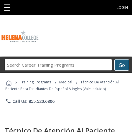
☰
LOGIN
Search
Go
Career
Training
›
›
›
Programs
Training Programs
Medical
Técnico De Atención Al
Paciente Para Estudiantes De Español A Inglés (Vale Incluido)
phone
Call Us: 855.520.6806
Técnico De Atención Al Paciente