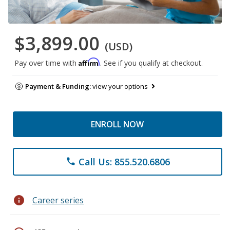
$3,899.00
(USD)
Affirm
Pay over time with
. See if you qualify at checkout.
Payment & Funding:
view your options
ENROLL NOW
Call Us: 855.520.6806
phone
info
Career series