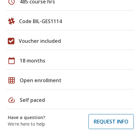
schedule
485 course hrs
Code BIL-GES1114
Voucher included
calendar_today
18 months
grid_on
Open enrollment
speed
Self paced
Have a question?
REQUEST INFO
We're here to help