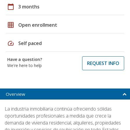
calendar_today
3 months
grid_on
Open enrollment
speed
Self paced
Have a question?
REQUEST INFO
We're here to help
Overview
La industria inmobiliaria continúa ofreciendo sólidas
oportunidades profesionales a medida que crece la
demanda de vivienda residencial, alquileres, propiedades
de inversión y servicios de reubicación en todo Estados