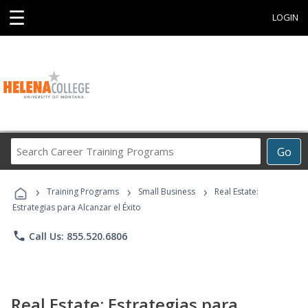
☰
LOGIN
Search
Go
Career
Training
›
›
›
Programs
Training Programs
Small Business
Real Estate:
Estrategias para Alcanzar el Éxito
phone
Call Us: 855.520.6806
Real Estate: Estrategias para