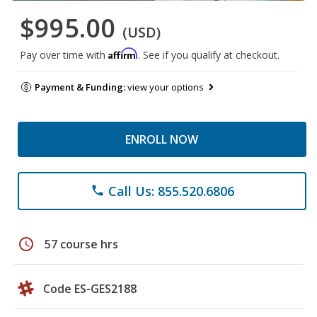
$995.00
(USD)
Affirm
Pay over time with
. See if you qualify at checkout.
Payment & Funding:
view your options
ENROLL NOW
Call Us: 855.520.6806
phone
schedule
57 course hrs
Code ES-GES2188